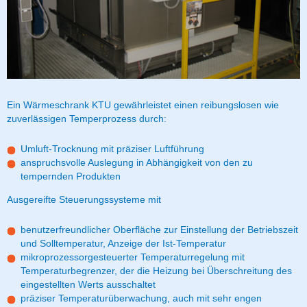
Ein Wärmeschrank KTU gewährleistet einen reibungslosen wie
zuverlässigen Temperprozess durch:
Umluft-Trocknung mit präziser Luftführung
anspruchsvolle Auslegung in Abhängigkeit von den zu
tempernden Produkten
Ausgereifte Steuerungssysteme mit
benutzerfreundlicher Oberfläche zur Einstellung der Betriebszeit
und Solltemperatur, Anzeige der Ist-Temperatur
mikroprozessorgesteuerter Temperaturregelung mit
Temperaturbegrenzer, der die Heizung bei Überschreitung des
eingestellten Werts ausschaltet
präziser Temperaturüberwachung, auch mit sehr engen