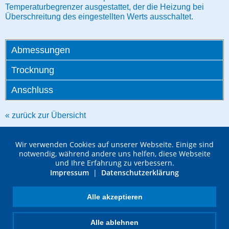
Temperaturbegrenzer ausgestattet, der die Heizung bei
Überschreitung des eingestellten Werts ausschaltet.
Abmessungen
Trocknung
Anschluss
« zurück zur Übersicht
Wir verwenden Cookies auf unserer Webseite. Einige sind
notwendig, während andere uns helfen, diese Webseite
und Ihre Erfahrung zu verbessern.
Impressum
|
Datenschutzerklärung
FST Drytec GmbH
Ferdinand-von-Steinbeis-Ring 43
Alle akzeptieren
D-75447 Sternenfels
Fon: +49 (0) 7045 203620
Alle ablehnen